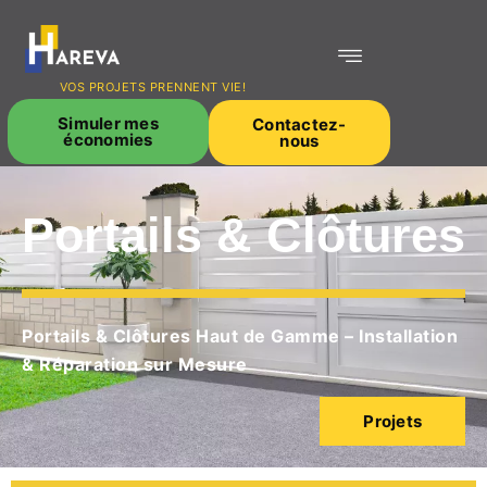
VOS PROJETS PRENNENT VIE!
Simuler mes
Contactez-
économies
nous
Portails & Clôtures
Portails & Clôtures Haut de Gamme – Installation
& Réparation sur Mesure
Projets